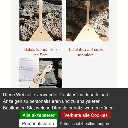
Balalaika aus Holz
balalalika auf sockel
ht15cm
montiert...
Diese Webseite verwendet 'Cookies' um Inhalte und
Anzeigen zu personalisieren und zu analysieren.
Bestimmen Sie, welche Dienste benutzt werden dürfen
Notenklammer aus
massivem, han...
Alle akzeptieren
Verbiete alle Cookies
Personalisieren
Datenschutzbestimmungen